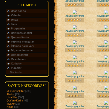
Zovqlu geyimler
Zovqlu ge
SITE MENU
Əsas səhifə
Videolar
Zovqlu geyimler
Zovqlu ge
Əxlaq
Tarix
Proqramlar
Zovqlu geyimler
Zovqlu ge
Bəzi məsləhətlər
Qur'ani-Kerim
Müxtəlif mövzular
İslamda nələr var?
Zovqlu geyimler
Zovqlu ge
Digər məlumatlar
Qonaqlarımız
Rəsmlərimiz
Zovqlu geyimler
Zovqlu ge
Xütbələr
Videolar
Dini testler
Zovqlu geyimler
Zovqlu ge
SAYTIN KATEQORIYASI
Muxtelif sekiller
[733]
Zovqlu geyimler
Zovqlu ge
Alimler
[13]
Hicablilar
[305]
Qur'ani-Kerim
[91]
Mekke
[19]
Zovqlu geyimler
Zovqlu ge
Niqab
[38]