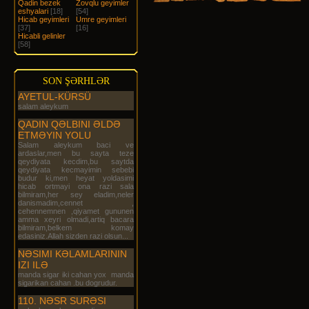
Qadin bezek
Zovqlu geyimler
eshyalari
[18]
[54]
Hicab geyimleri
Umre geyimleri
[37]
[16]
Hicabli gelinler
[58]
SON ŞƏRHLƏR
AYETUL-KÜRSÜ
salam aleykum
QADIN QƏLBINI ƏLDƏ
ETMƏYIN YOLU
Salam aleykum baci ve
ardaslar,men bu sayta teze
qeydiyata kecdim,bu saytda
qeydiyata kecmayimin sebebi
budur ki,men heyat yoldasimi
hicab ortmayi ona razi sala
bilmiram,her sey eladim,neler
danismadim,cennet ,
cehennemnen ,qiyamet gununen
amma xeyri olmadi,artiq bacara
bilmiram,belkem komay
edasiniz.Allah sizden razi olsun...
NƏSIMI KƏLAMLARININ
IZI ILƏ
manda sigar iki cahan yox manda
sigarikan cahan .bu dogrudur.
110. NƏSR SURƏSI