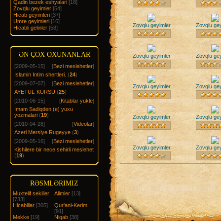
Qadin bezek eshyalari
[18]
Zovqlu geyimler
[54]
Hicab geyimleri
[37]
Umre geyimleri
[16]
Zovqlu geyimler
Zovqlu ge
Hicabli gelinler
[58]
ƏN ÇOX OXUNANLAR
Zovqlu geyimler
Zovqlu ge
[2009-05-15]
[
Bezi meslehetler
]
Islamin Intim shertleri.
(
24
)
[2009-07-07]
[
Bezi meslehetler
]
Zovqlu geyimler
Zovqlu ge
AYETUL-KÜRSÜ
(
25
)
[2010-06-15]
[
Kitablar yukle
]
Imam Sadiqden (e) yuxu
yozmalari
(
19
)
Zovqlu geyimler
Zovqlu ge
[2010-04-28]
[
Videolar
]
Azeri Mersiye Rugeyye
(
3
)
[2009-05-16]
[
Bezi meslehetler
]
Zovqlu geyimler
Zovqlu ge
Kishilere bir nece sehirli meslehet
(
19
)
RƏSMLƏRIMIZ
Muxtelif sekiller
Alimler
[13]
[733]
Hicablilar
[305]
Qur'ani-Kerim
[91]
Mekke
[19]
Niqab
[38]