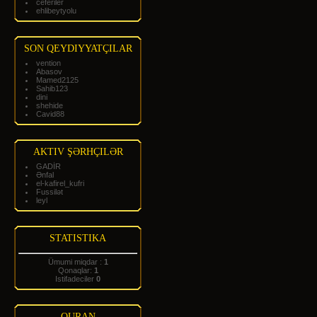
ceferiler
ehlibeytyolu
SON QEYDIYYATÇILAR
vention
Abasov
Mamed2125
Sahib123
dini
shehide
Cavid88
AKTIV ŞƏRHÇILƏR
GADİR
Ənfal
el-kafirel_kufri
Fussilət
leyl
STATISTIKA
Ümumi miqdar :
1
Qonaqlar:
1
Istifadeciler
0
QURAN