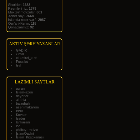
Sherhler:
1633
Resmlerimiz:
1379
Müxtəlif mövzular:
601
Xeber sayi:
2668
İslamda nələr var?:
2987
Qur'ani-Kerim:
115
Qonaqlarimiz:
92
AKTIV ŞƏRH YAZANLAR
GADİR
Ənfal
el-kafirel_kufri
Fussilət
leyl
LAZIMLI SAYTLAR
quran
Islam-azeri
deyerler
al-shia
balaghah
azeri.makarem
Birlik
Kovser
leader
lankarani
ihq
ehlibeyt-moize
İslamQadini
İslam_Kitabxanası