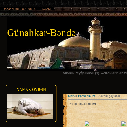
Bazar günü, 2026-08-09, 10:53 AM
Günahkar-Bəndə
Allahın Peyğəmbəri (s): «Zirəklərin ən 
NAMAZ ÖYRƏN
Main
»
Photo album
» Zovqlu geyimler
Photos in album
:
54