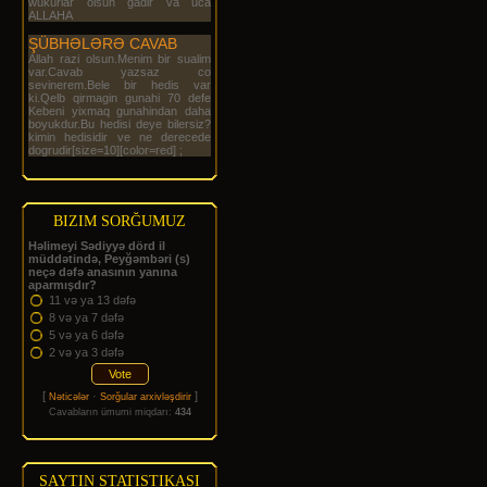
wukurlar olsun gadir va uca
ALLAHA
ŞÜBHƏLƏRƏ CAVAB
Allah razi olsun.Menim bir sualim
var.Cavab yazsaz co
sevinerem.Bele bir hedis var
ki.Qelb qirmagin gunahi 70 defe
Kebeni yixmaq gunahindan daha
boyukdur.Bu hedisi deye bilersiz?
kimin hedisidir ve ne derecede
dogrudir[size=10][color=red] ;
BIZIM SORĞUMUZ
Həlimeyi Sədiyyə dörd il
müddətində, Peyğəmbəri (s)
neçə dəfə anasının yanına
aparmışdır?
11 və ya 13 dəfə
8 və ya 7 dəfə
5 və ya 6 dəfə
2 və ya 3 dəfə
[
·
]
Nəticələr
Sorğular arxivləşdirir
Cavabların ümumi miqdarı:
434
SAYTIN STATISTIKASI