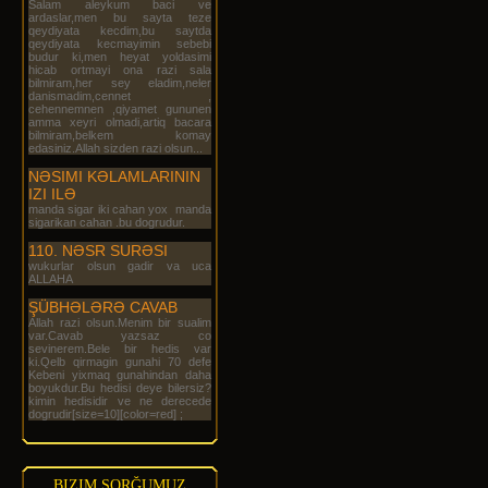
Salam aleykum baci ve
ardaslar,men bu sayta teze
qeydiyata kecdim,bu saytda
qeydiyata kecmayimin sebebi
budur ki,men heyat yoldasimi
hicab ortmayi ona razi sala
bilmiram,her sey eladim,neler
danismadim,cennet ,
cehennemnen ,qiyamet gununen
amma xeyri olmadi,artiq bacara
bilmiram,belkem komay
edasiniz.Allah sizden razi olsun...
NƏSIMI KƏLAMLARININ
IZI ILƏ
manda sigar iki cahan yox manda
sigarikan cahan .bu dogrudur.
110. NƏSR SURƏSI
wukurlar olsun gadir va uca
ALLAHA
ŞÜBHƏLƏRƏ CAVAB
Allah razi olsun.Menim bir sualim
var.Cavab yazsaz co
sevinerem.Bele bir hedis var
ki.Qelb qirmagin gunahi 70 defe
Kebeni yixmaq gunahindan daha
boyukdur.Bu hedisi deye bilersiz?
kimin hedisidir ve ne derecede
dogrudir[size=10][color=red] ;
BIZIM SORĞUMUZ