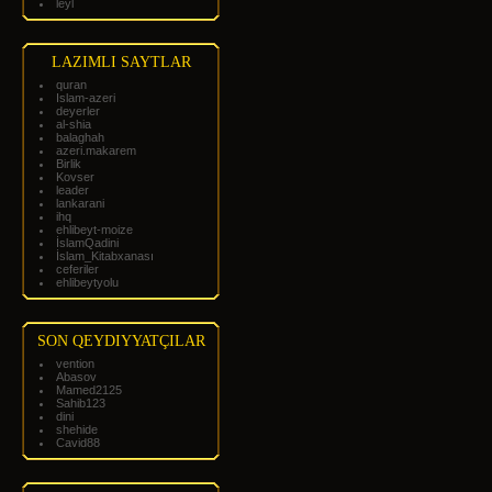
leyl
LAZIMLI SAYTLAR
quran
Islam-azeri
deyerler
al-shia
balaghah
azeri.makarem
Birlik
Kovser
leader
lankarani
ihq
ehlibeyt-moize
İslamQadini
İslam_Kitabxanası
ceferiler
ehlibeytyolu
SON QEYDIYYATÇILAR
vention
Abasov
Mamed2125
Sahib123
dini
shehide
Cavid88