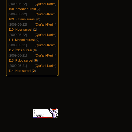
[2009-05-22]
[
Qur'ani-Kerim
]
108. Kovsər surəsi
(
0
)
[2009-05-22]
[
Qur'ani-Kerim
]
109. Kafirun surəsi
(
0
)
[2009-05-22]
[
Qur'ani-Kerim
]
110. Nəsr surəsi
(
1
)
[2009-05-22]
[
Qur'ani-Kerim
]
111. Məsəd surəsi
(
0
)
[2009-05-21]
[
Qur'ani-Kerim
]
112. İxlas surəsi
(
0
)
[2009-05-21]
[
Qur'ani-Kerim
]
113. Fələq surəsi
(
0
)
[2009-05-21]
[
Qur'ani-Kerim
]
114. Nas surəsi
(
2
)