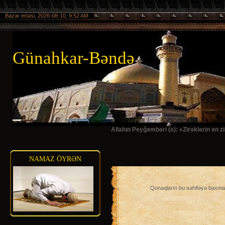
Bazar ertəsi, 2026-08-10, 9:52 AM
Günahkar-Bəndə
Allahın Peyğəmbəri (s): «Zirəklərin ən 
NAMAZ ÖYRƏN
Qonaqların bu səhifəyə baxmas