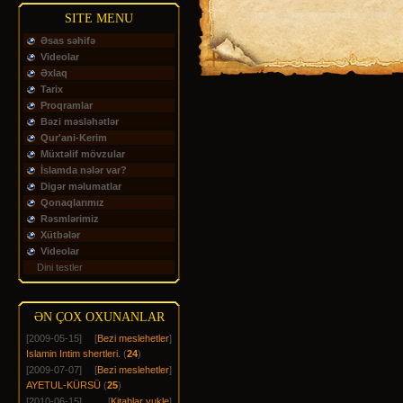
SITE MENU
Əsas səhifə
Videolar
Əxlaq
Tarix
Proqramlar
Bəzi məsləhətlər
Qur'ani-Kerim
Müxtəlif mövzular
İslamda nələr var?
Digər məlumatlar
Qonaqlarımız
Rəsmlərimiz
Xütbələr
Videolar
Dini testler
ƏN ÇOX OXUNANLAR
[2009-05-15]
[
Bezi meslehetler
]
Islamin Intim shertleri.
(
24
)
[2009-07-07]
[
Bezi meslehetler
]
AYETUL-KÜRSÜ
(
25
)
[2010-06-15]
[
Kitablar yukle
]