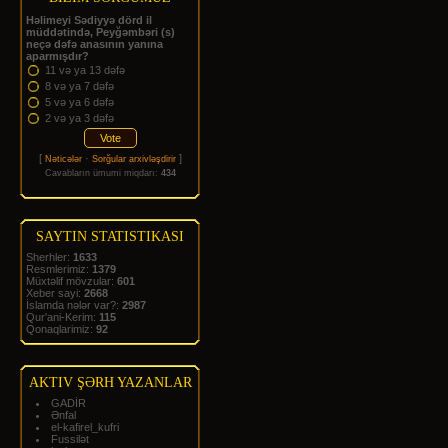
Həlimeyi Sədiyyə dörd il
müddətində, Peyğəmbəri (s)
neçə dəfə anasının yanına
aparmışdır?
11 və ya 13 dəfə
8 və ya 7 dəfə
5 və ya 6 dəfə
2 və ya 3 dəfə
[
·
]
Nəticələr
Sorğular arxivləşdirir
Cavabların ümumi miqdarı:
434
SAYTIN STATISTIKASI
Sherhler:
1633
Resmlerimiz:
1379
Müxtəlif mövzular:
601
Xeber sayi:
2668
İslamda nələr var?:
2987
Qur'ani-Kerim:
115
Qonaqlarimiz:
92
AKTIV ŞƏRH YAZANLAR
GADİR
Ənfal
el-kafirel_kufri
Fussilət