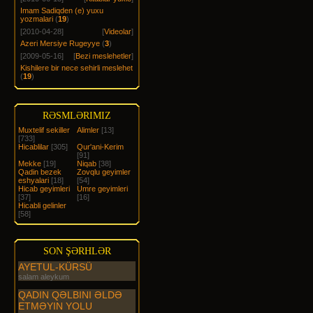
Imam Sadiqden (e) yuxu
yozmalari
(
19
)
[2010-04-28]
[
Videolar
]
Azeri Mersiye Rugeyye
(
3
)
[2009-05-16]
[
Bezi meslehetler
]
Kishilere bir nece sehirli meslehet
(
19
)
RƏSMLƏRIMIZ
Muxtelif sekiller
Alimler
[13]
[733]
Hicablilar
[305]
Qur'ani-Kerim
[91]
Mekke
[19]
Niqab
[38]
Qadin bezek
Zovqlu geyimler
eshyalari
[18]
[54]
Hicab geyimleri
Umre geyimleri
[37]
[16]
Hicabli gelinler
[58]
SON ŞƏRHLƏR
AYETUL-KÜRSÜ
salam aleykum
QADIN QƏLBINI ƏLDƏ
ETMƏYIN YOLU