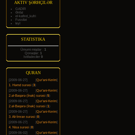
AKTIV ŞƏRHÇILƏR
GADİR
Ənfal
el-kafirel_kufri
Fussilət
leyl
STATISTIKA
Ümumi miqdar :
1
Qonaqlar:
1
Istifadeciler
0
QURAN
[2009-06-27]
[
Qur'ani-Kerim
]
1. Həmd surəsi
(
3
)
[2009-06-27]
[
Qur'ani-Kerim
]
2.əl-Bəqərə (İnək) surəsi
(
5
)
[2009-06-27]
[
Qur'ani-Kerim
]
2.əl-Bəqərə (İnək) surəsi
(
1
)
[2009-06-27]
[
Qur'ani-Kerim
]
3. Ali-İmran surəsi
(
0
)
[2009-06-27]
[
Qur'ani-Kerim
]
4. Nisa surəsi
(
0
)
[2009-06-02]
[
Qur'ani-Kerim
]